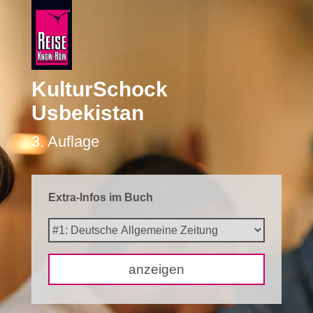
KulturSchock
Usbekistan
3. Auflage
Extra-Infos im Buch
anzeigen