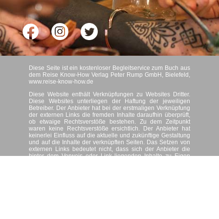
Diese Seite ist ein kostenloser Begleitservice zum Buch aus
dem Reise Know-How Verlag Peter Rump GmbH, Bielefeld,
www.reise-know-how.de
Diese Website enthält Verknüpfungen zu Websites Dritter.
Diese Websites unterliegen der Haftung der jeweiligen
Betreiber. Der Anbieter hat bei der erstmaligen Verknüpfung
der externen Links die fremden Inhalte daraufhin überprüft,
ob etwaige Rechtsverstöße bestehen. Zu dem Zeitpunkt
waren keine Rechtsverstöße ersichtlich. Der Anbieter hat
keinerlei Einfluss auf die aktuelle und zukünftige Gestaltung
und auf die Inhalte der verknüpften Seiten. Das Setzen von
externen Links bedeutet nicht, dass sich der Anbieter die
hinter dem Verweis oder Link liegenden Inhalte zu Eigen
macht. Eine ständige Kontrolle dieser externen Links ist für
den Anbieter ohne konkrete Hinweise auf Rechtsverstöße
nicht zumutbar. Bei Kenntnis von Rechtsverstößen werden
jedoch derartige externe Links unverzüglich gelöscht. Es
gelten folgende Privatsphäre- und Datenschutzrichtlinien.
© Reise Know-How Verlag Peter Rump GmbH, Bielefeld
2023
Datenschutz
|
Impressum